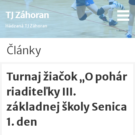
Skip
to
TJ Záhoran
content
Hádzaná TJ Záhoran
Články
Turnaj žiačok „O pohár
riaditeľky III.
základnej školy Senica
1. den