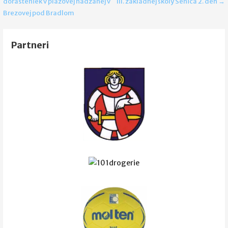
dorasteniek v plážovej hádzanej v
III. základnej školy Senica 2. deň →
v
Brezovej pod Bradlom
článku
Partneri