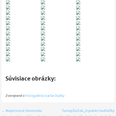
Súvisiace obrázky:
Zverejnené v:
Fotogaléria staršie žiačky
Navigácia
← Majstrvstvá Slovenska
Turnaj žiačok „O pohár riaditeľky