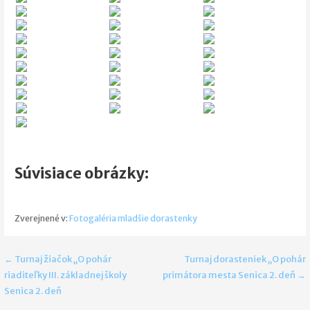
Súvisiace obrázky:
Zverejnené v:
Fotogaléria mladšie dorastenky
Navigácia
← Turnaj žiačok „O pohár
Turnaj dorasteniek „O pohár
riaditeľky III. základnej školy
primátora mesta Senica 2. deň →
v
Senica 2. deň