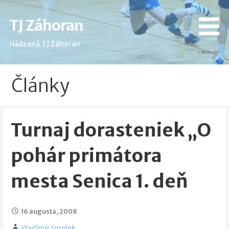
Skip
to
TJ Záhoran
content
Hádzaná TJ Záhoran
Články
Turnaj dorasteniek „O
pohár primátora
mesta Senica 1. deň
16 augusta, 2008
Vladimír Smolek