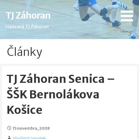
Skip
to
TJ Záhoran
content
Hádzaná TJ Záhoran
Články
TJ Záhoran Senica –
ŠŠK Bernolákova
Košice
15 novembra, 2008
Vladimír Smolek