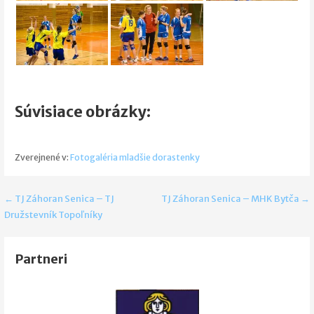
Súvisiace obrázky:
Zverejnené v:
Fotogaléria mladšie dorastenky
Navigácia
← TJ Záhoran Senica – TJ
TJ Záhoran Senica – MHK Bytča →
Družstevník Topoľníky
v
článku
Partneri