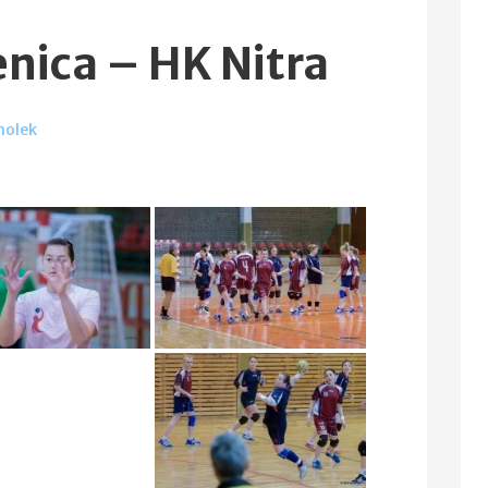
enica – HK Nitra
molek