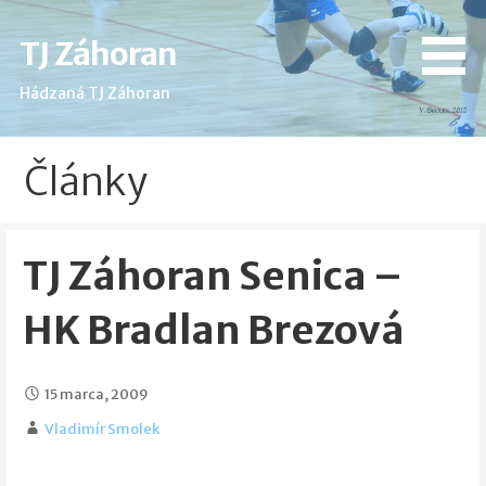
Skip
to
TJ Záhoran
content
Hádzaná TJ Záhoran
Články
TJ Záhoran Senica –
HK Bradlan Brezová
15 marca, 2009
Vladimír Smolek