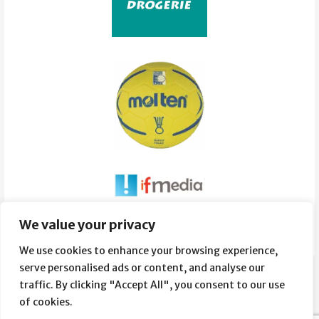
Súvisiace obrázky:
We value your privacy
We use cookies to enhance your browsing experience,
serve personalised ads or content, and analyse our
traffic. By clicking "Accept All", you consent to our use
of cookies.
_HB04058