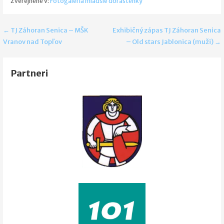
Zverejnené v:
Fotogaléria mladšie dorastenky
Navigácia
← TJ Záhoran Senica – MŠK
Exhibičný zápas TJ Záhoran Senica
Vranov nad Topľov
– Old stars Jablonica (muži) →
v
článku
Partneri