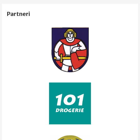
článku
Partneri