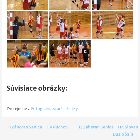
Súvisiace obrázky:
Zverejnené v:
Fotogaléria staršie žiačky
Navigácia
← TJ Záhoran Senica – HK Púchov
TJ Záhoran Senica – HK Slovan
Duslo Šaľa →
v