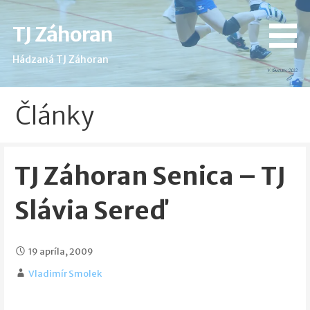
Skip
to
TJ Záhoran
content
Hádzaná TJ Záhoran
Články
TJ Záhoran Senica – TJ
Slávia Sereď
19 apríla, 2009
Vladimír Smolek