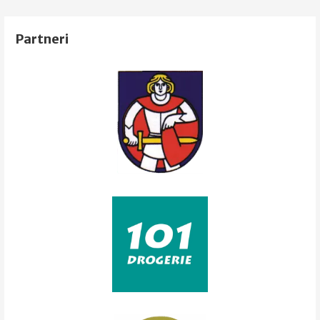
v
článku
Partneri