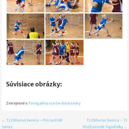
Súvisiace obrázky:
Zverejnené v:
Fotogaléria staršie dorastenky
Navigácia
← TJ Záhoran Senica – Piccard HK
TJ Záhoran Senica – TJ
Senec
Družstevník Topoľníky →