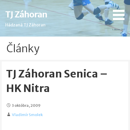
Skip
to
TJ Záhoran
content
Hádzaná TJ Záhoran
Články
TJ Záhoran Senica –
HK Nitra
3 októbra, 2009
Vladimír Smolek