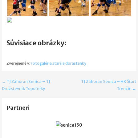
Súvisiace obrázky:
Zverejnené v:
Fotogaléria staršie dorastenky
Navigácia
← TJ Záhoran Senica – TJ
TJ Záhoran Senica – HK Štart
Družstevník Topoľníky
Trenčín →
v
článku
Partneri