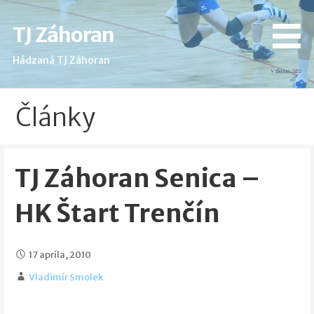
Skip
to
TJ Záhoran
content
Hádzaná TJ Záhoran
Články
TJ Záhoran Senica –
HK Štart Trenčín
17 apríla, 2010
Vladimír Smolek