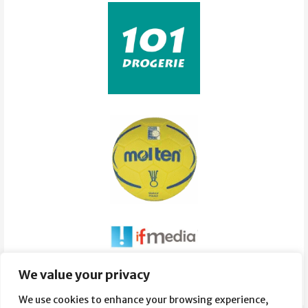
Súvisiace obrázky:
We value your privacy
We use cookies to enhance your browsing experience,