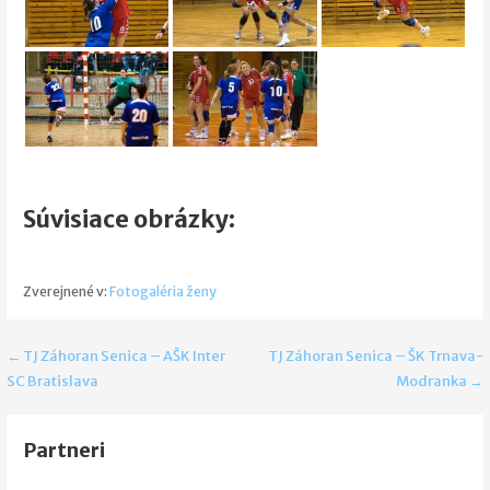
Súvisiace obrázky:
Zverejnené v:
Fotogaléria ženy
Navigácia
← TJ Záhoran Senica – AŠK Inter
TJ Záhoran Senica – ŠK Trnava-
SC Bratislava
Modranka →
v
článku
Partneri