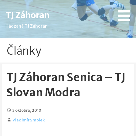
Skip
to
TJ Záhoran
content
Hádzaná TJ Záhoran
Články
TJ Záhoran Senica – TJ
Slovan Modra
3 októbra, 2010
Vladimír Smolek