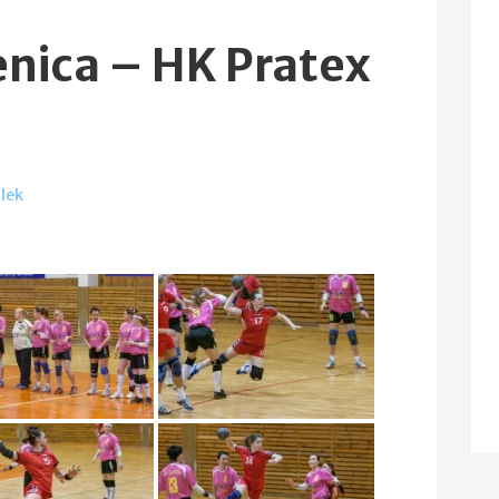
enica – HK Pratex
lek