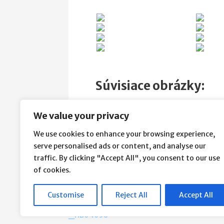
Súvisiace obrázky:
We value your privacy
Zverejnené v:
Fotogaléria ženy
We use cookies to enhance your browsing experience,
serve personalised ads or content, and analyse our
traffic. By clicking "Accept All", you consent to our use
Navigácia
← TJ Záhoran Senica – ŠKP Bratislava
of cookies.
v
Customise
Reject All
Accept All
článku
_HB04058