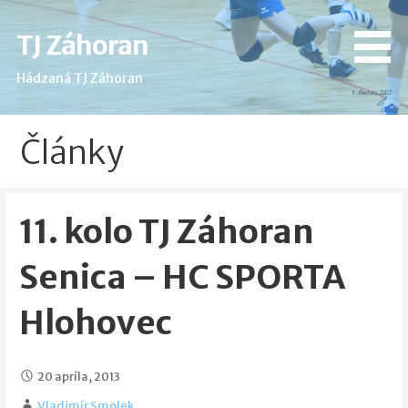
Skip
to
TJ Záhoran
content
Hádzaná TJ Záhoran
Články
11. kolo TJ Záhoran
Senica – HC SPORTA
Hlohovec
20 apríla, 2013
Vladimír Smolek