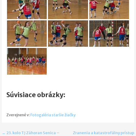
Súvisiace obrázky:
Zverejnené v:
Fotogaléria staršie žiačky
Navigácia
← 23. kolo TJ Záhoran Senica –
Zranenia a katastrofálny prístup