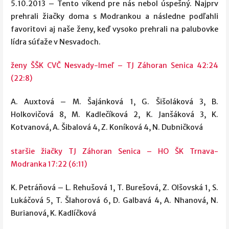
5.10.2013 – Tento víkend pre nás nebol úspešný. Najprv
prehrali žiačky doma s Modrankou a následne podľahli
favoritovi aj naše ženy, keď vysoko prehrali na palubovke
lídra súťaže v Nesvadoch.
ženy ŠŠK CVČ Nesvady-Imeľ – TJ Záhoran Senica 42:24
(22:8)
A. Auxtová – M. Šajánková 1, G. Šišoláková 3, B.
Holkovičová 8, M. Kadlečíková 2, K. Janšáková 3, K.
Kotvanová, A. Šibalová 4, Z. Koníková 4, N. Dubničková
staršie žiačky TJ Záhoran Senica – HO ŠK Trnava-
Modranka 17:22 (6:11)
K. Petráňová – L. Rehušová 1, T. Burešová, Z. Olšovská 1, S.
Lukáčová 5, T. Šlahorová 6, D. Galbavá 4, A. Nhanová, N.
Burianová, K. Kadlíčková