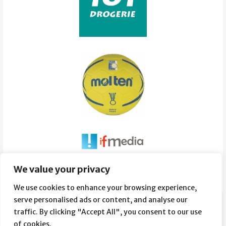
Súvisiace obrázky:
We value your privacy
We use cookies to enhance your browsing experience,
serve personalised ads or content, and analyse our
traffic. By clicking "Accept All", you consent to our use
of cookies.