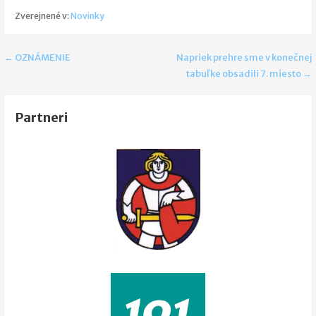
Zverejnené v:
Novinky
Navigácia
← OZNÁMENIE
Napriek prehre sme v konečnej
tabuľke obsadili 7. miesto →
v
článku
Partneri