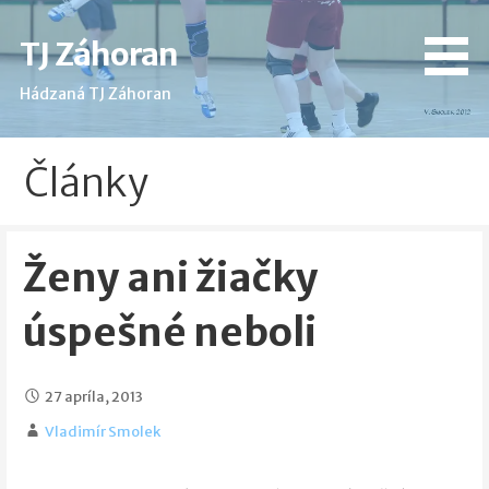
Skip
to
TJ Záhoran
content
Hádzaná TJ Záhoran
Články
Ženy ani žiačky
úspešné neboli
27 apríla, 2013
Vladimír Smolek