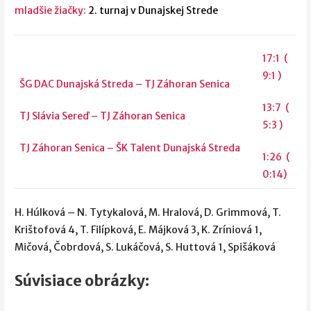
mladšie žiačky:
2. turnaj v Dunajskej Strede
17:1 (
9:1 )
ŠG DAC Dunajská Streda – TJ Záhoran Senica
13:7 (
TJ Slávia Sereď – TJ Záhoran Senica
5:3 )
TJ Záhoran Senica – ŠK Talent Dunajská Streda
1:26 (
0:14)
H. Húlková – N. Tytykalová, M. Hralová, D. Grimmová, T.
Krištofová 4, T. Filípková, E. Májková 3, K. Zríniová 1,
Mičová, Čobrdová, S. Lukáčová, S. Huttová 1, Spišáková
Súvisiace obrázky: