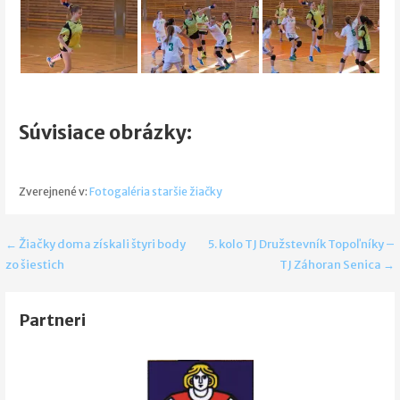
Súvisiace obrázky:
Zverejnené v:
Fotogaléria staršie žiačky
Navigácia
← Žiačky doma získali štyri body
5. kolo TJ Družstevník Topoľníky –
zo šiestich
TJ Záhoran Senica →
v
článku
Partneri