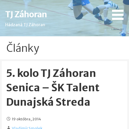
Skip
to
TJ Záhoran
content
Hádzaná TJ Záhoran
Články
5. kolo TJ Záhoran
Senica – ŠK Talent
Dunajská Streda
19 októbra, 2014
Vladimír Smolek