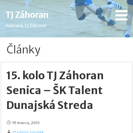
Skip
to
TJ Záhoran
content
Hádzaná TJ Záhoran
Články
15. kolo TJ Záhoran
Senica – ŠK Talent
Dunajská Streda
19 marca, 2015
Vladimír Smolek