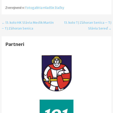
Zverejnené v:
Fotogaléria mladšie žiačky
Navigácia
← 13. kolo HK Slávia Medik Martin
13. kolo TJ Záhoran Senica – TJ
– TJ Záhoran Senica
Slávia Sereď →
v
článku
Partneri