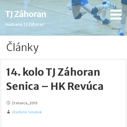
Skip
to
TJ Záhoran
content
Hádzaná TJ Záhoran
Články
14. kolo TJ Záhoran
Senica – HK Revúca
21 marca, 2015
Vladimír Smolek