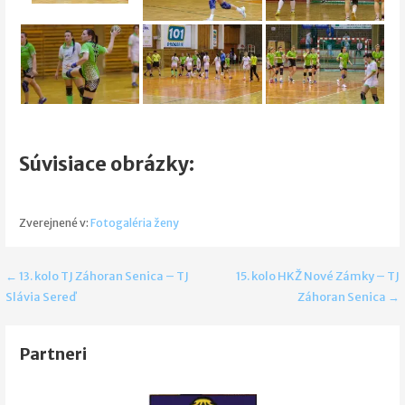
Súvisiace obrázky:
Zverejnené v:
Fotogaléria ženy
Navigácia
← 13. kolo TJ Záhoran Senica – TJ
15. kolo HKŽ Nové Zámky – TJ
Slávia Sereď
Záhoran Senica →
v
článku
Partneri