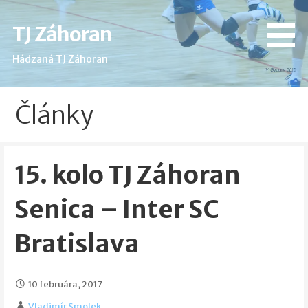
Skip
to
TJ Záhoran
content
Hádzaná TJ Záhoran
Články
15. kolo TJ Záhoran
Senica – Inter SC
Bratislava
10 februára, 2017
Vladimír Smolek