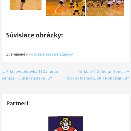
Súvisiace obrázky:
Zverejnené v:
Fotogaléria staršie žiačky
Navigácia
← 7. kolo-dohrávka TJ Záhoran
16. kolo TJ Záhoran Senica –
Senica – ŠKP Bratislava „B“
Strojár Malacky, ŠKH Rohožník „B“
v
→
článku
Partneri