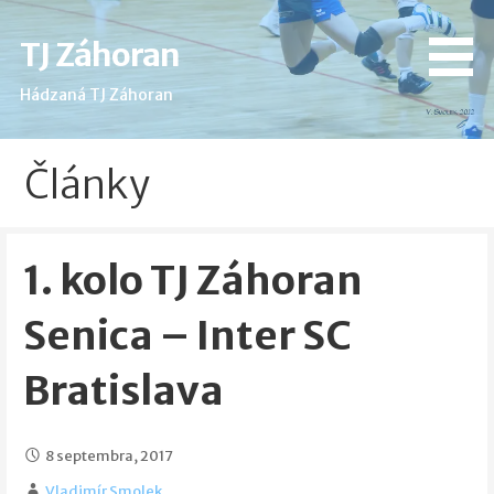
Skip
to
TJ Záhoran
content
Hádzaná TJ Záhoran
Články
1. kolo TJ Záhoran
Senica – Inter SC
Bratislava
8 septembra, 2017
Vladimír Smolek