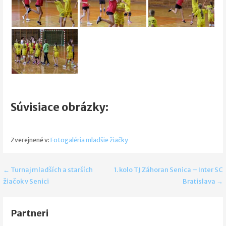
Súvisiace obrázky:
Zverejnené v:
Fotogaléria mladšie žiačky
Navigácia
← Turnaj mladších a starších
1. kolo TJ Záhoran Senica – Inter SC
žiačok v Senici
Bratislava →
v
článku
Partneri