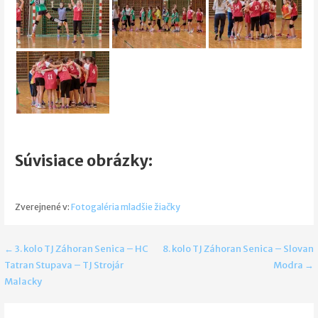
Súvisiace obrázky:
Zverejnené v:
Fotogaléria mladšie žiačky
Navigácia
← 3. kolo TJ Záhoran Senica – HC
8. kolo TJ Záhoran Senica – Slovan
Tatran Stupava – TJ Strojár
Modra →
v
Malacky
článku