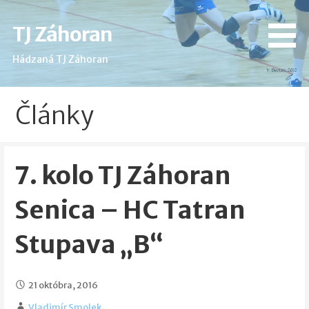
Skip
to
TJ Záhoran
content
Hádzaná TJ Záhoran
Články
7. kolo TJ Záhoran
Senica – HC Tatran
Stupava „B“
21 októbra, 2016
Vladimír Smolek