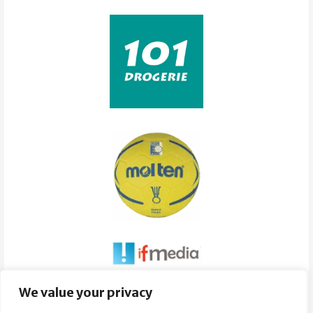
Súvisiace obrázky:
We value your privacy