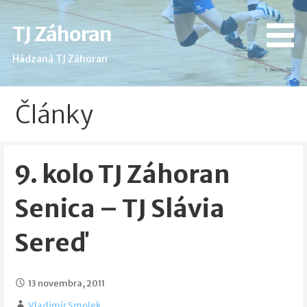
Skip
to
TJ Záhoran
content
Hádzaná TJ Záhoran
Články
9. kolo TJ Záhoran
Senica – TJ Slávia
Sereď
13 novembra, 2011
Vladimír Smolek