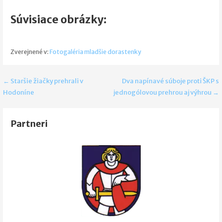
Súvisiace obrázky:
Zverejnené v:
Fotogaléria mladšie dorastenky
Navigácia
← Staršie žiačky prehrali v
Dva napínavé súboje proti ŠKP s
Hodoníne
jednogólovou prehrou aj výhrou →
v
článku
Partneri